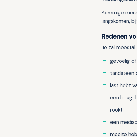
Sommige mense
langskomen, bi
Redenen vo
Je zal meestal 
gevoelig o
tandsteen 
last hebt v
een beugel
rookt
een medisc
moeite he