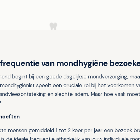
 frequentie van mondhygiëne bezoek
nd begint bij een goede dagelijkse mondverzorging, maar 
mondhygiënist speelt een cruciale rol bij het voorkomen
 tandvleesontsteking en slechte adem. Maar hoe vaak moet j
?
ehoeften
ste mensen gemiddeld 1 tot 2 keer per jaar een bezoek b
is de ideale frequentie afhankelijk van jouw individuele m