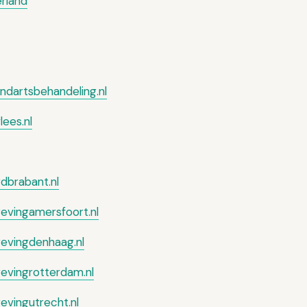
rland
dartsbehandeling.nl
ees.nl
dbrabant.nl
evingamersfoort.nl
evingdenhaag.nl
evingrotterdam.nl
vingutrecht.nl