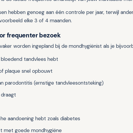
n hebben genoeg aan één controle per jaar, terwijl and
jvoorbeeld elke 3 of 4 maanden.
or frequenter bezoek
vaker worden ingepland bij de mondhygiënist als je bijvoor
f bloedend tandvlees hebt
of plaque snel opbouwt
an parodontitis (ernstige tandvleesontsteking)
 draagt
he aandoening hebt zoals diabetes
bt met goede mondhygiëne