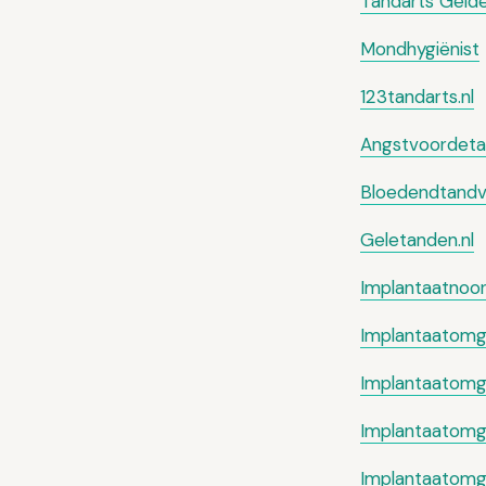
Tandarts Gelde
Mondhygiënist
123tandarts.nl
Angstvoordetan
Bloedendtandvl
Geletanden.nl
Implantaatnoor
Implantaatomg
Implantaatomg
Implantaatomg
Implantaatomge