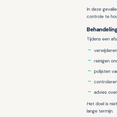
In deze gevall
controle te ho
Behandelin
Tijdens een af
verwijdere
reinigen on
polijsten v
controlere
advies ove
Het doel is ni
lange termijn.